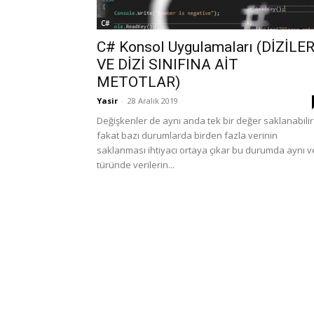
C#
C# Konsol Uygulamaları (DİZİLE
VE DİZİ SINIFINA AİT
METOTLAR)
Yasir
-
28 Aralık 2019
Değişkenler de aynı anda tek bir değer saklanabilir
fakat bazı durumlarda birden fazla verinin
saklanması ihtiyacı ortaya çıkar bu durumda aynı v
türünde verilerin...