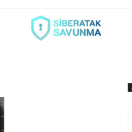
siberataksavunma.com