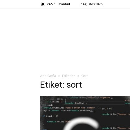
C
24.5
7 Ağustos 2026
İstanbul
Ana Sayfa
Etiketler
Sort
Etiket: sort