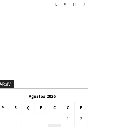
ARŞİV
Ağustos 2026
P
S
Ç
P
C
C
P
1
2