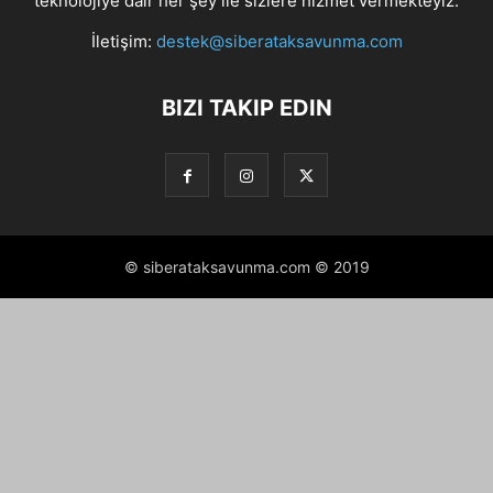
teknolojiye dair her şey ile sizlere hizmet vermekteyiz.
İletişim:
destek@siberataksavunma.com
BIZI TAKIP EDIN
© siberataksavunma.com © 2019