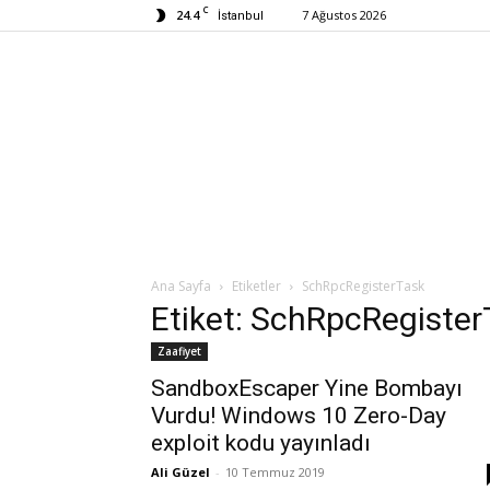
C
24.4
7 Ağustos 2026
İstanbul
Ana Sayfa
Etiketler
SchRpcRegisterTask
Etiket: SchRpcRegister
Zaafiyet
SandboxEscaper Yine Bombayı
Vurdu! Windows 10 Zero-Day
exploit kodu yayınladı
Ali Güzel
-
10 Temmuz 2019