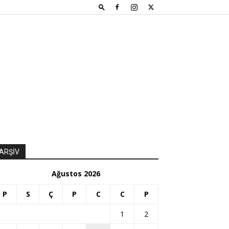
ARŞİV
Ağustos 2026
P
S
Ç
P
C
C
P
1
2