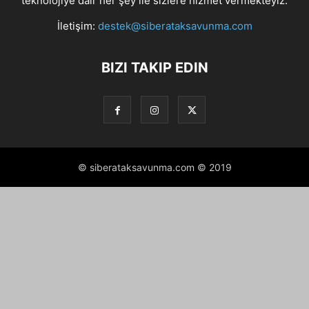
teknolojiye dair her şey ile sizlere hizmet vermekteyiz.
İletişim:
destek@siberataksavunma.com
BIZI TAKIP EDIN
© siberataksavunma.com © 2019