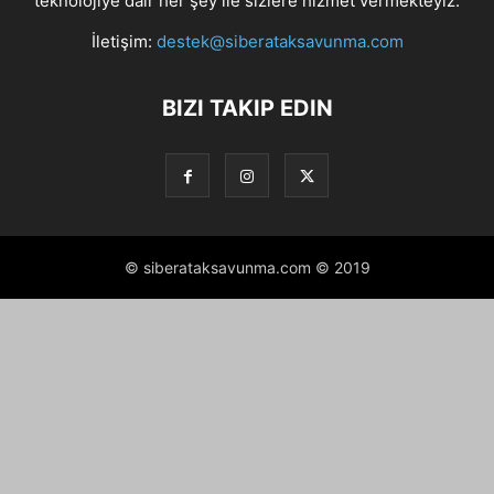
teknolojiye dair her şey ile sizlere hizmet vermekteyiz.
İletişim:
destek@siberataksavunma.com
BIZI TAKIP EDIN
© siberataksavunma.com © 2019