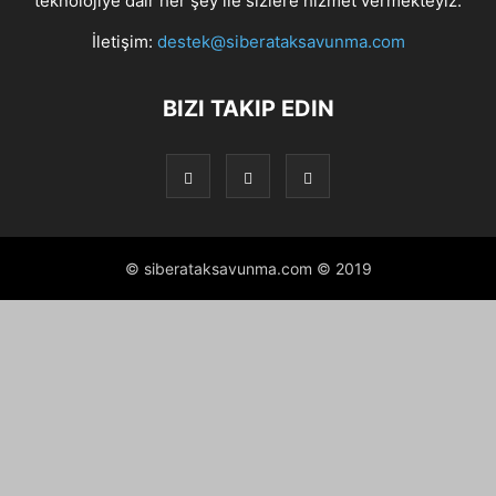
teknolojiye dair her şey ile sizlere hizmet vermekteyiz.
İletişim:
destek@siberataksavunma.com
BIZI TAKIP EDIN
© siberataksavunma.com © 2019