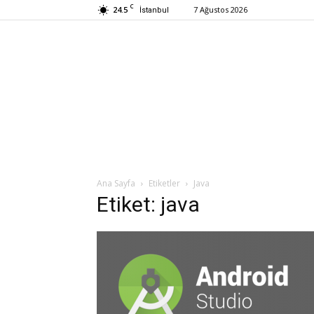
C
24.5
7 Ağustos 2026
İstanbul
Ana Sayfa
Etiketler
Java
Etiket: java