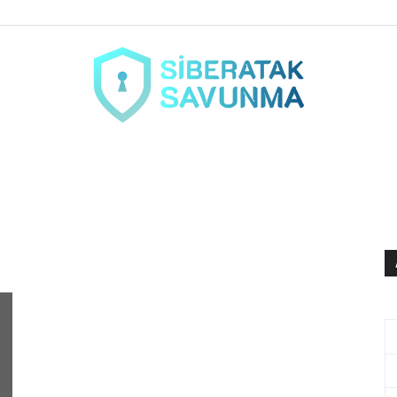
siberataksavunma.com