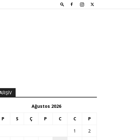
ARŞİV
Ağustos 2026
P
S
Ç
P
C
C
P
1
2