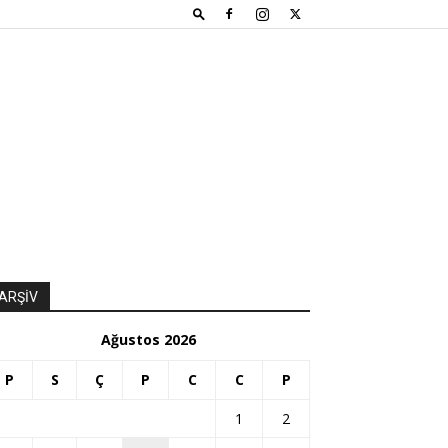
ARŞİV
Ağustos 2026
P
S
Ç
P
C
C
P
1
2