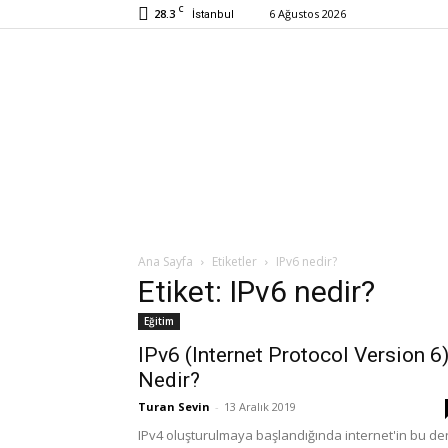
C
28.3
6 Ağustos 2026
İstanbul
Ana Sayfa
Etiketler
IPv6 nedir?
Etiket: IPv6 nedir?
Eğitim
IPv6 (Internet Protocol Version 6
Nedir?
Turan Sevin
-
13 Aralık 2019
IPv4 oluşturulmaya başlandığında internet'in bu den