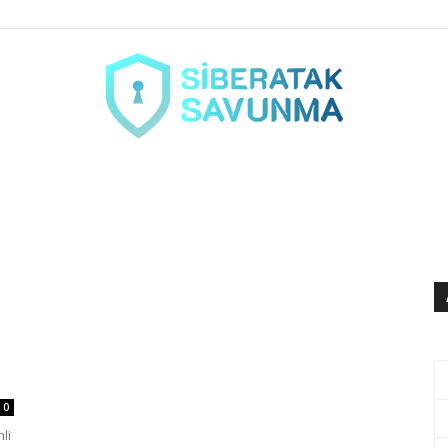
siberataksavunma.com
)
0
li