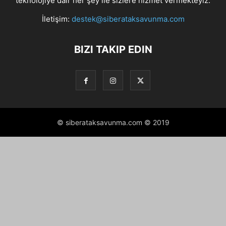
teknolojiye dair her şey ile sizlere hizmet vermekteyiz.
İletişim:
destek@siberataksavunma.com
BIZI TAKIP EDIN
© siberataksavunma.com © 2019