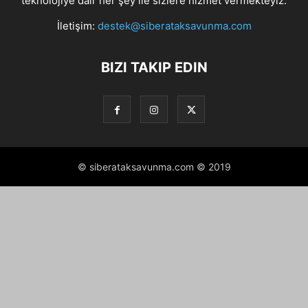
teknolojiye dair her şey ile sizlere hizmet vermekteyiz.
İletişim:
destek@siberataksavunma.com
BIZI TAKIP EDIN
© siberataksavunma.com © 2019