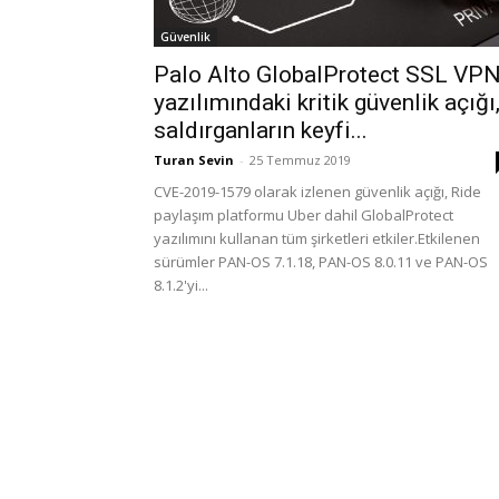
Güvenlik
Palo Alto GlobalProtect SSL VP
yazılımındaki kritik güvenlik açığı
saldırganların keyfi...
Turan Sevin
-
25 Temmuz 2019
CVE-2019-1579 olarak izlenen güvenlik açığı, Ride
paylaşım platformu Uber dahil GlobalProtect
yazılımını kullanan tüm şirketleri etkiler.Etkilenen
sürümler PAN-OS 7.1.18, PAN-OS 8.0.11 ve PAN-OS
8.1.2'yi...