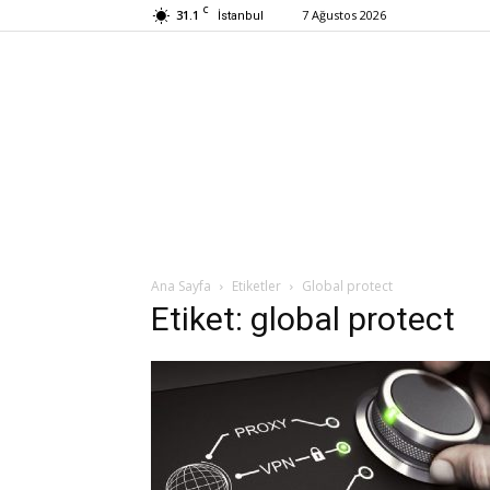
C
31.1
7 Ağustos 2026
İstanbul
Ana Sayfa
Etiketler
Global protect
Etiket: global protect