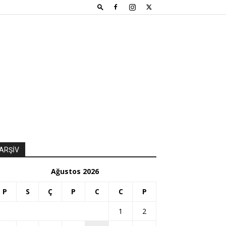
ARŞİV
Ağustos 2026
P
S
Ç
P
C
C
P
1
2