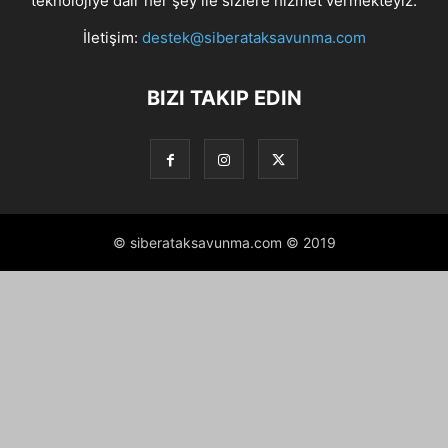
teknolojiye dair her şey ile sizlere hizmet vermekteyiz.
İletişim:
destek@siberataksavunma.com
BIZI TAKIP EDIN
© siberataksavunma.com © 2019