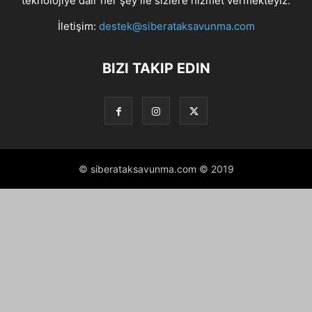
teknolojiye dair her şey ile sizlere hizmet vermekteyiz.
İletişim:
destek@siberataksavunma.com
BIZI TAKIP EDIN
© siberataksavunma.com © 2019