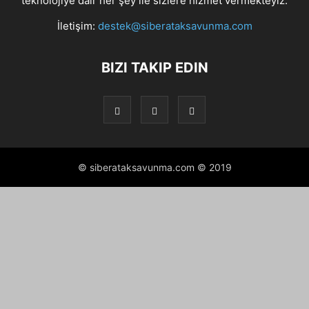
teknolojiye dair her şey ile sizlere hizmet vermekteyiz.
İletişim:
destek@siberataksavunma.com
BIZI TAKIP EDIN
© siberataksavunma.com © 2019