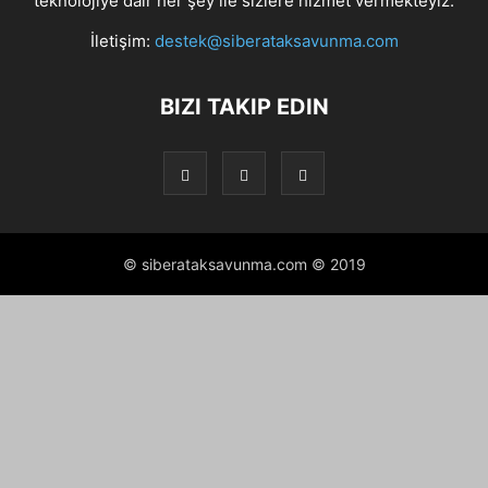
teknolojiye dair her şey ile sizlere hizmet vermekteyiz.
İletişim:
destek@siberataksavunma.com
BIZI TAKIP EDIN
© siberataksavunma.com © 2019