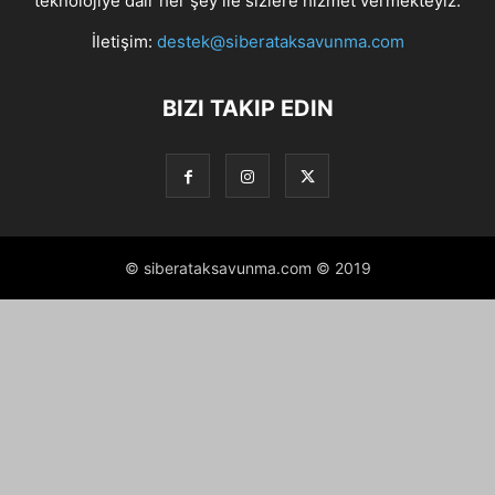
teknolojiye dair her şey ile sizlere hizmet vermekteyiz.
İletişim:
destek@siberataksavunma.com
BIZI TAKIP EDIN
© siberataksavunma.com © 2019