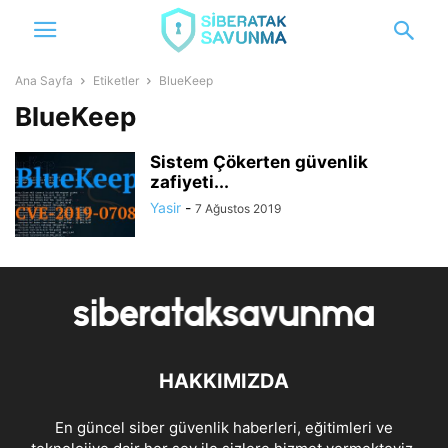
Ana Sayfa
Etiketler
BlueKeep
BlueKeep
Sistem Çökerten güvenlik
zafiyeti...
Yasir
-
7 Ağustos 2019
HAKKIMIZDA
En güncel siber güvenlik haberleri, eğitimleri ve