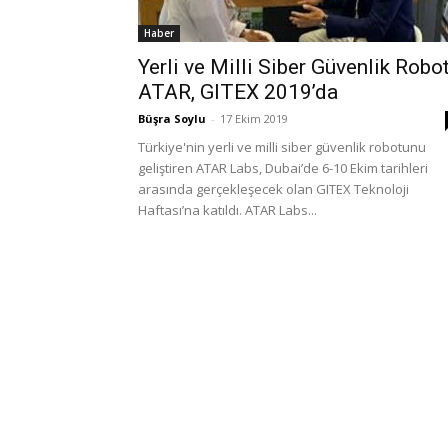
Haber
Yerli ve Milli Siber Güvenlik Robo
ATAR, GITEX 2019’da
Büşra Soylu
-
17 Ekim 2019
Türkiye'nin yerli ve milli siber güvenlik robotunu
geliştiren ATAR Labs, Dubai’de 6-10 Ekim tarihleri
arasında gerçekleşecek olan GITEX Teknoloji
Haftası’na katıldı. ATAR Labs...