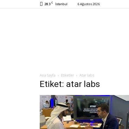
C
28.3
6 Ağustos 2026
İstanbul
Ana Sayfa
Etiketler
Atar labs
Etiket: atar labs