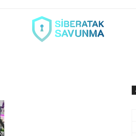
siberataksavunma.com