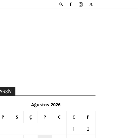
ARŞİV
Ağustos 2026
P
S
Ç
P
C
C
P
1
2