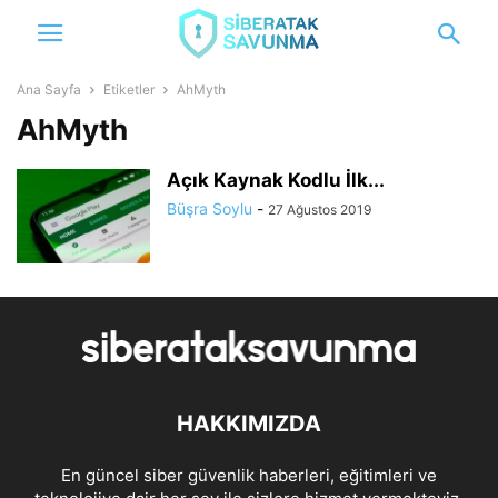
Ana Sayfa
Etiketler
AhMyth
AhMyth
Açık Kaynak Kodlu İlk...
Büşra Soylu
-
27 Ağustos 2019
HAKKIMIZDA
En güncel siber güvenlik haberleri, eğitimleri ve