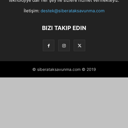
teknolojiye dair her şey ile sizlere hizmet vermekteyiz.
İletişim:
destek@siberataksavunma.com
BIZI TAKIP EDIN
© siberataksavunma.com © 2019