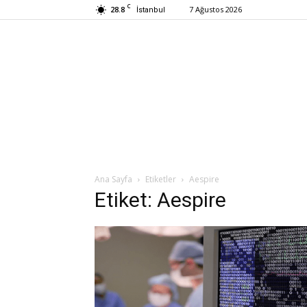
C
28.8
7 Ağustos 2026
İstanbul
Ana Sayfa
Etiketler
Aespire
Etiket: Aespire