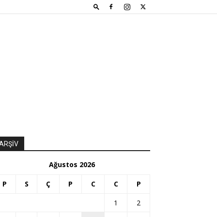
ARŞİV
Ağustos 2026
P
S
Ç
P
C
C
P
1
2