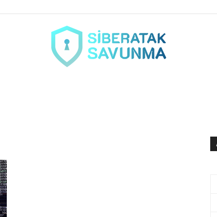
siberataksavunma.com