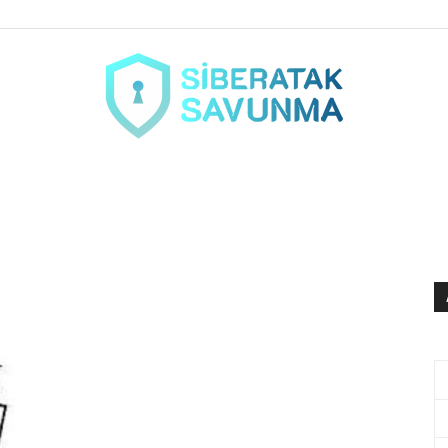
siberataksavunma.com