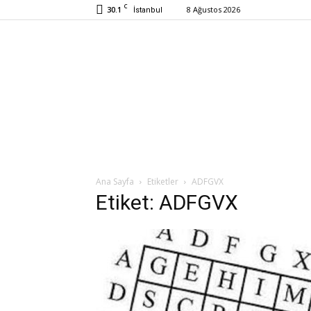
C
30.1
8 Ağustos 2026
İstanbul
Ana Sayfa
Etiketler
ADFGVX
Etiket: ADFGVX