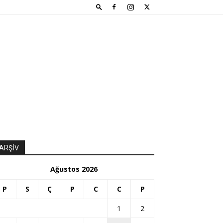
ARŞİV
Ağustos 2026
P
S
Ç
P
C
C
P
1
2